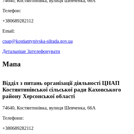
74640, Костянтинівка, вулиця Шевченка, 66А
Телефон:
+380689282112
Email:
cnap@kostiantynivska-silrada.gov.ua
Детальніше
Зателефонувати
Мапа
Leaflet
|
Мінрегіон
;
qgis2web
·
QGIS
©
OSM UA volunteer's server
+
Відділ з питань організації діяльності ЦНАП
Костянтинівської сільської ради Каховського
−
району Херсонської області
74640, Костянтинівка, вулиця Шевченка, 66А
Телефони:
+380689282112