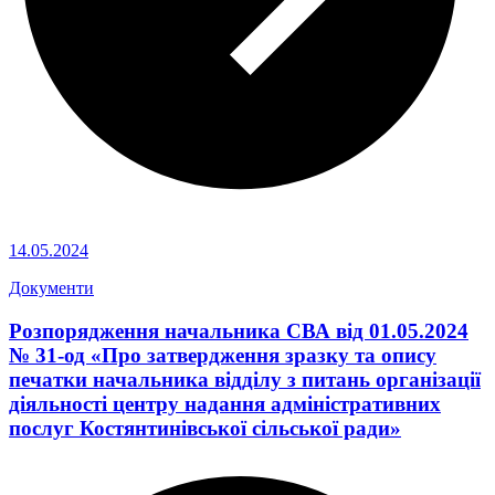
14.05.2024
Документи
Розпорядження начальника СВА від 01.05.2024
№ 31-од «Про затвердження зразку та опису
печатки начальника відділу з питань організації
діяльності центру надання адміністративних
послуг Костянтинівської сільської ради»