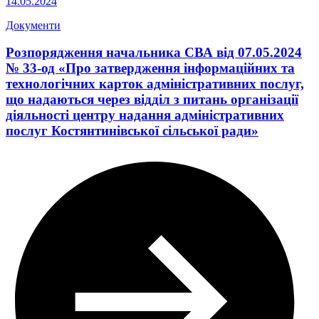
14.05.2024
Документи
Розпорядження начальника СВА від 07.05.2024
№ 33-од «Про затвердження інформаційних та
технологічних карток адміністративних послуг,
що надаються через відділ з питань організації
діяльності центру надання адміністративних
послуг Костянтинівської сільської ради»