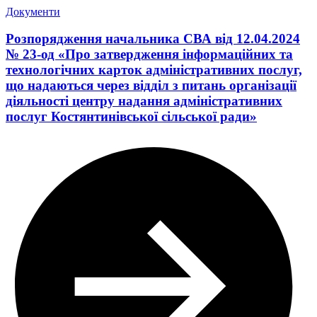
Документи
Розпорядження начальника СВА від 12.04.2024
№ 23-од «Про затвердження інформаційних та
технологічних карток адміністративних послуг,
що надаються через відділ з питань організації
діяльності центру надання адміністративних
послуг Костянтинівської сільської ради»